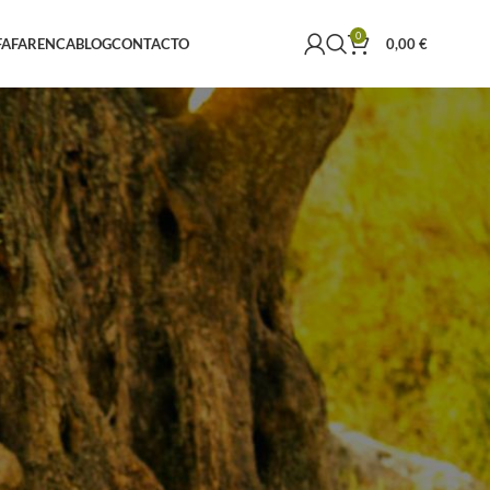
0
FAFARENCA
BLOG
CONTACTO
0,00
€
CATEGORÍAS
Aceite de oliva
MENSAJES RECIENTES
os
y
Una dosis buena de aceite de
oliva podría ayudar a prevenir
la muerte
21 de diciembre de 2023
No
Comments