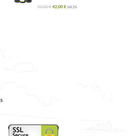
42,00
€
50,00
€
IVA 2%
ES