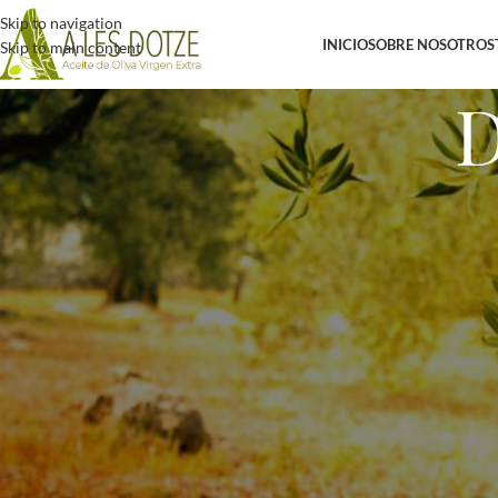
Skip to navigation
INICIO
SOBRE NOSOTROS
Skip to main content
D
Política de Devoluciones
RESPONSABLE DEL TRATAMIENTO
El Responsable del Tratamiento es ALESDOTZE.COM, SANTA CECÍLIA 
Puedes solicitar la devolución de cualquier producto comprado en los 14
a través de este email info@alesdotze.com, o a través del apartado cont
explicarnos porque quieres devolverlo.
Una vez recibida tu solicitud nos pondremos en contacto contigo para ver
como proceder.