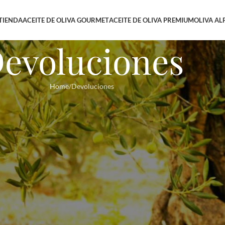
TIENDA
ACEITE DE OLIVA GOURMET
ACEITE DE OLIVA PREMIUM
OLIVA AL
evoluciones
Home
Devoluciones
34, ALFAFARA
 días siguientes a la recepción de tu pedido. Debes contactar con nosotr
acto de nuestra web. Nos tienes que indicar siempre el número de pedido 
 la solución que aplicamos a tu solicitud de devolución y te indicaremos