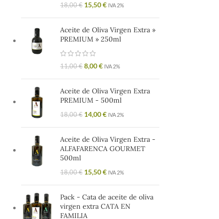
15,50
€
18,00
€
IVA 2%
Aceite de Oliva Virgen Extra »
PREMIUM » 250ml
8,00
€
11,00
€
IVA 2%
Aceite de Oliva Virgen Extra
PREMIUM - 500ml
14,00
€
18,00
€
IVA 2%
Aceite de Oliva Virgen Extra -
ALFAFARENCA GOURMET
500ml
15,50
€
18,00
€
IVA 2%
Pack - Cata de aceite de oliva
virgen extra CATA EN
FAMILIA