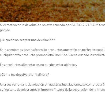
¿Tiene costes una devolución?
Si nos hemos equivocado en el pedido, el producto está dañado o defectuo
Si el motivo de la devolución no está causado por ALESDOTZE.COM tendrá
pedido.
¿Se puede no aceptar una devolución?
Solo aceptamos devoluciones de productos que estén en perfectas condici
cualquier otro producto promocional incluido. Como cuando lo recibiste,
Los productos alimentarios no pueden estar abiertos.
¿Cómo me devolveréis mi dinero?
Una vez recibida la devolución en nuestras instalaciones, se comprobará 
correcto te devolveremos el importe íntegro de la devolución de la mism