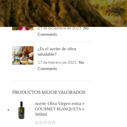
5 beneficios del aceite de
oliva
21 de diciembre de 2023
No
Comments
¿És el aceite de oliva
saludable?
17 de febrero de 2023
No
Comments
PRODUCTOS MEJOR VALORADOS
Aceite Oliva Virgen extra »
GOURMET BLANQUETA »
500ml